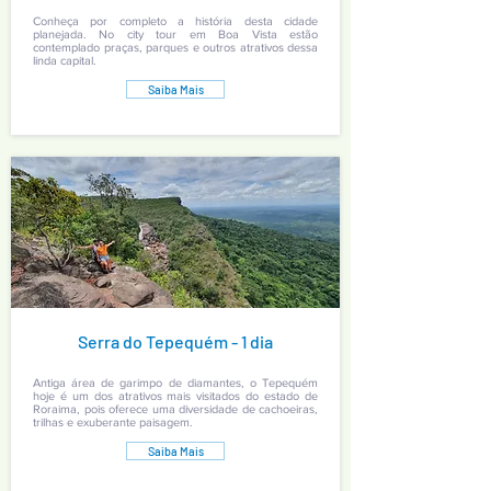
Conheça por completo a história desta cidade
planejada. No city tour em Boa Vista estão
contemplado praças, parques e outros atrativos dessa
linda capital.
Saiba Mais
Serra do Tepequém - 1 dia
Antiga área de garimpo de diamantes, o Tepequém
hoje é um dos atrativos mais visitados do estado de
Roraima, pois oferece uma diversidade de cachoeiras,
trilhas e exuberante paisagem.
Saiba Mais