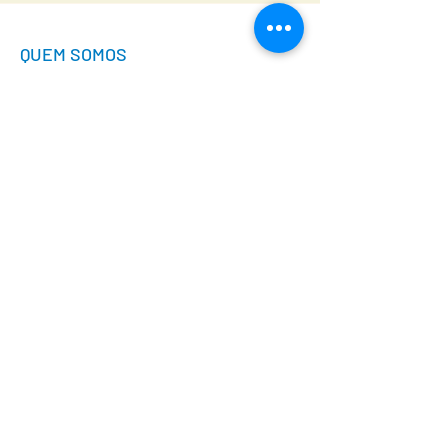
QUEM SOMOS
Desde 2008, a Makunaima molda o turismo
em Roraima com inovação e credibilidade.
Em mais de uma década, evoluímos de
expedições de aventura para um
ecossistema completo de soluções
turísticas personalizadas. Nossa trajetória é
marcada pelo profundo conhecimento
técnico e pela paixão de quem vive o
destino. Explore nossa história, conheça