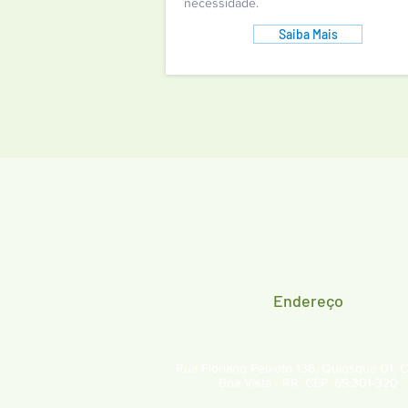
necessidade.
Saiba Mais
Endereço
Rua Floriano Peixoto 136, Quiosque 01, C
Boa Vista - RR. CEP: 69.301-320