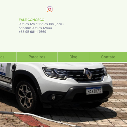
FALE CONOSCO
09h às 12h e 15h às 18h (local)
Sábado: 09h às 12h00
+55 95 98111-7669
os
Parceiros
Blog
Contato