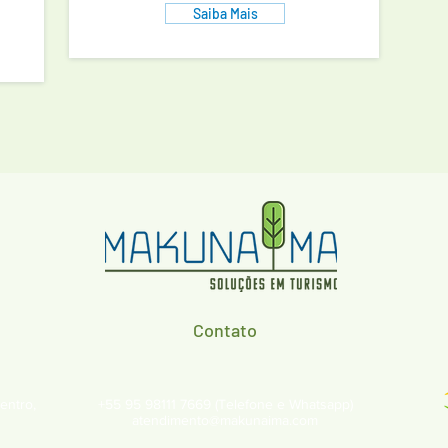
Saiba Mais
Contato
entro,
+55 95 98111 7669 (Telefone e Whatsapp)
atendimento@makunaima.com