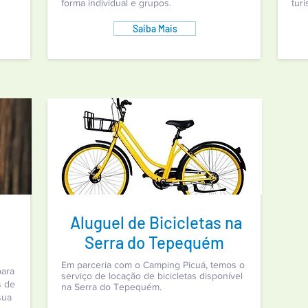
forma individual e grupos.
tur
Saiba Mais
Aluguel de Bicicletas na
Serra do Tepequém
Em parceria com o Camping Picuá, temos o
ara
serviço de locação de bicicletas disponível
s de
na Serra do Tepequém.
sua