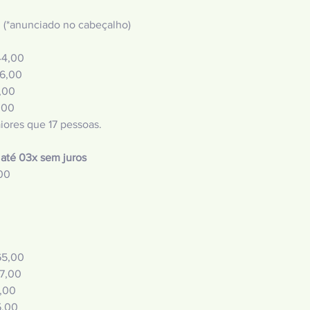
0
 (*anunciado no cabeçalho)
44,00
36,00
4,00
,00
iores que 17 pessoas.
até 03x sem juros
00
0
0
0
65,00
57,00
0,00
5,00