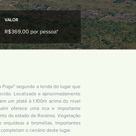
VALOR
R$369,00 por pessoa*
o Fogo" segundo a lenda do lugar que
mecido. Localizada a aproximadamente
 em um platô à 1.100m acima do nível
uém oferece uma rica e importante
ento do estado de Roraima. Vegetação
e orquídeas e bromélias. Importantes
 completam o cenário deste lugar.