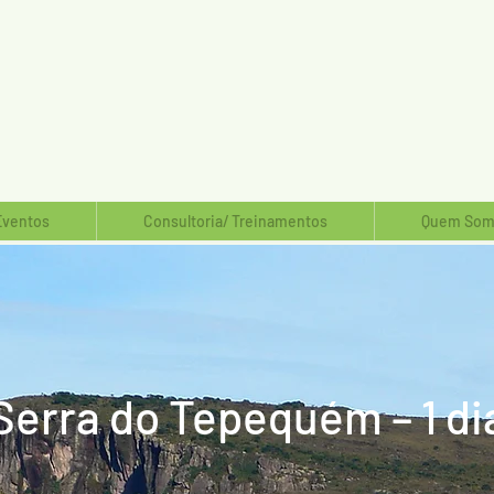
Eventos
Consultoria/ Treinamentos
Quem Som
Serra do Tepequém – 1 di