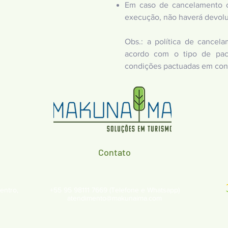
Em caso de cancelamento co
execução, não haverá devol
Obs.: a política de cancel
acordo com o tipo de pac
condições pactuadas em cont
Contato
entro,
+55 95 98111 7669 (Telefone e Whatsapp)
atendimento@makunaima.com