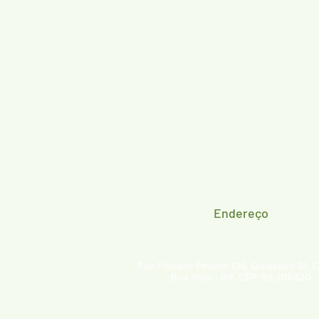
Endereço
Rua Floriano Peixoto 136, Quiosque 01, C
Boa Vista - RR. CEP: 69.301-320