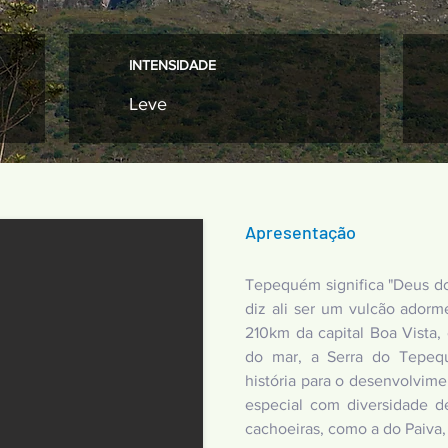
INTENSIDADE
Leve
Apresentação
Tepequém significa "Deus d
diz ali ser um vulcão ador
210km da capital Boa Vista,
do mar, a Serra do Tepeq
história para o desenvolvim
especial com diversidade d
cachoeiras, como a do Paiva,