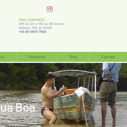
FALE CONOSCO
09h às 12h e 15h às 18h (local)
Sábado: 09h às 12h00
+55 95 98111-7669
os
Parceiros
Blog
Contato
gua Boa