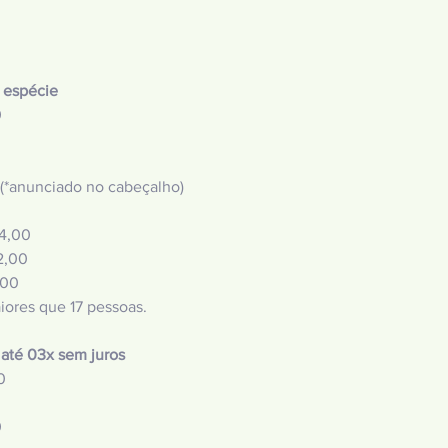
 espécie
0
0
0
(*anunciado no cabeçalho)
44,00
2,00
,00
iores que 17 pessoas.
até 03x sem juros
0
0