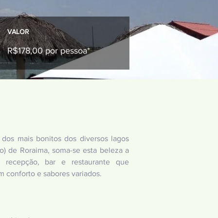
VALOR
R$178,00 por pessoa*
dos mais bonitos dos diversos lagos
do) de Roraima, soma-se esta beleza a
e recepção, bar e restaurante que
 conforto e sabores variados.