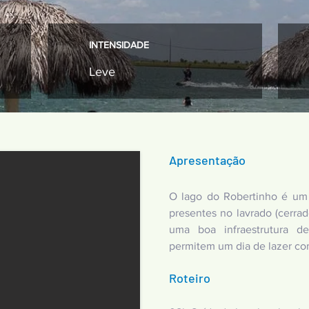
INTENSIDADE
Leve
Apresentação
O lago do Robertinho é um 
presentes no lavrado (cerra
uma boa infraestrutura d
permitem um dia de lazer com
Roteiro